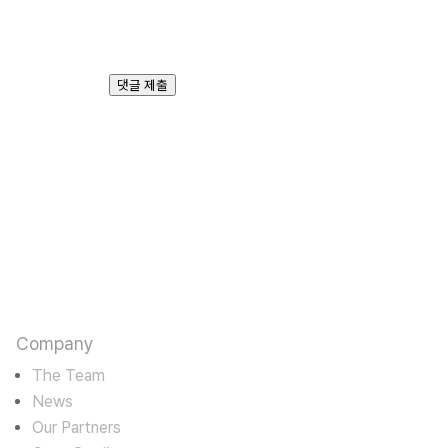
우저에 이름, 이메일, 그리고 웹사이
트를 저장합니다.
댓글 제출
판타스틱에고
카르마를 수용하며 바라밀로 경영한다
Company
The Team
News
Our Partners