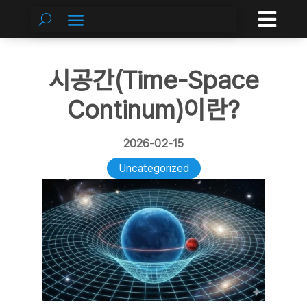

시공간(Time-Space
Continum)이란?
2026-02-15
Uncategorized