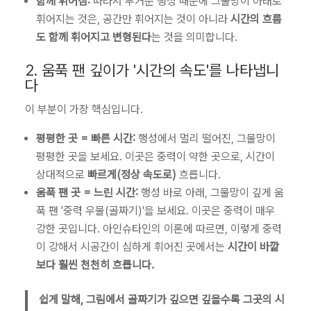
함께 휘어짐:
따라서 무거운 행성 때문에 그물망이 아래로
휘어지는 것은, 공간만 휘어지는 것이 아니라
시간의 흐름
도 함께 휘어지고 변형된다
는 것을 의미합니다.
2. 움푹 팬 깊이가 '시간의 속도'를 나타냅니
다
이 부분이 가장 핵심입니다.
평평한 곳 = 빠른 시간:
행성에서 멀리 떨어진, 그물망이
평평한 곳을 보세요. 이곳은 중력이 약한 곳으로, 시간이
상대적으로
빠르게(정상 속도로)
흐릅니다.
움푹 팬 곳 = 느린 시간:
행성 바로 아래, 그물망이 깊게 움
푹 팬 '중력 우물(골짜기)'을 보세요. 이곳은 중력이 매우
강한 곳입니다. 아인슈타인의 이론에 따르면, 이렇게 중력
이 강해서 시공간이 심하게 휘어진 곳에서는
시간이 바깥
보다 훨씬 천천히 흐릅니다.
쉽게 말해, 그림에서 골짜기가 깊으면 깊을수록 그곳의 시