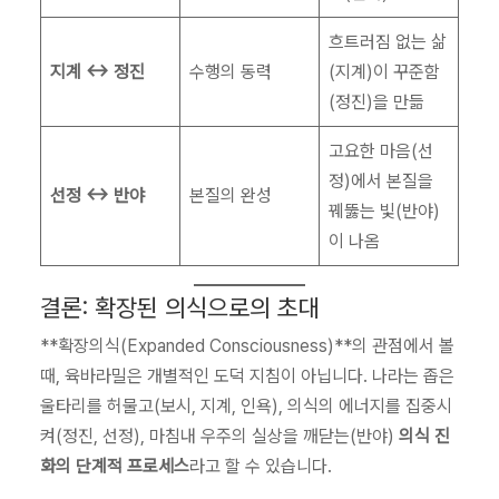
흐트러짐 없는 삶
지계 ↔ 정진
수행의 동력
(지계)이 꾸준함
(정진)을 만듦
고요한 마음(선
정)에서 본질을
선정 ↔ 반야
본질의 완성
꿰뚫는 빛(반야)
이 나옴
결론: 확장된 의식으로의 초대
**확장의식(Expanded Consciousness)**의 관점에서 볼
때, 육바라밀은 개별적인 도덕 지침이 아닙니다. 나라는 좁은
울타리를 허물고(보시, 지계, 인욕), 의식의 에너지를 집중시
켜(정진, 선정), 마침내 우주의 실상을 깨닫는(반야)
의식 진
화의 단계적 프로세스
라고 할 수 있습니다.