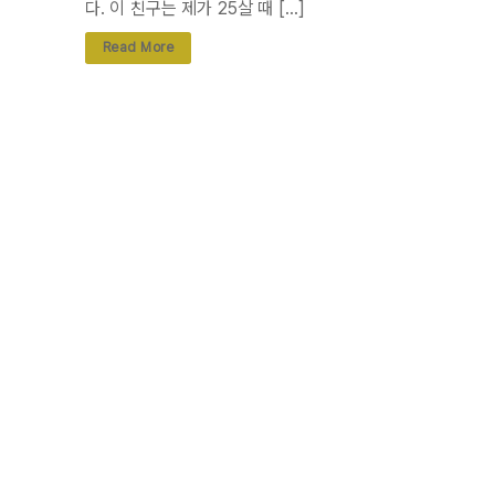
다. 이 친구는 제가 25살 때 […]
Read More
댓글 0개
댓글 작성
이메일 주소는 공개되지 않습니다.
필
수 필드는
*
로 표시됩니다
댓글
*