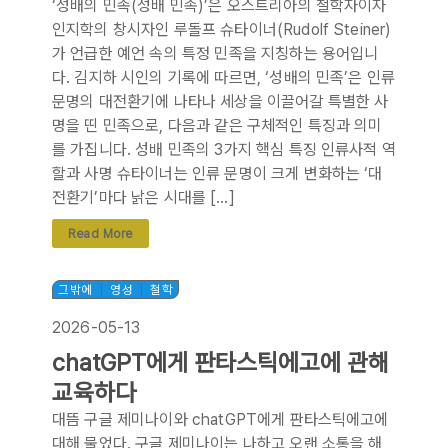
‘성배의 민족(성배 민족)’은 오스트리아의 철학자이자
인지학의 창시자인 루돌프 슈타이너(Rudolf Steiner)
가 언급한 예언 속의 특정 민족을 지칭하는 용어입니
다. 김지하 시인의 기록에 따르면, ‘성배의 민족’은 인류
문명의 대전환기에 나타나 세상을 이끌어갈 특별한 사
명을 띤 민족으로, 다음과 같은 구체적인 특징과 의미
를 가집니다. 성배 민족의 3가지 핵심 특징 인류사적 역
할과 사명 슈타이너는 인류 문명이 크게 변화하는 ‘대
전환기’마다 낡은 시대를 […]
Read More
그밖에
|
영성
|
철학
2026-05-13
chatGPT에게 판타스틱에고에 관해
교육하다
대뜸 구글 제미나이와 chatGPT에게 판타스틱에고에
대해 물었다. 구글 제미나이는 나하고 오랜 소통을 해