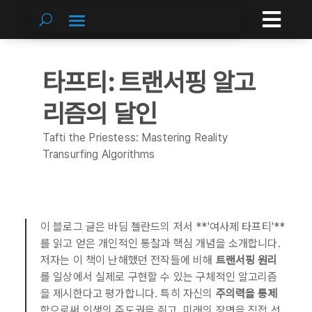

타프티: 트랜서핑 알고
리즘의 달인
Tafti the Priestess: Mastering Reality
Transurfing Algorithms
이 블로그 글은 바딤 젤란드의 저서 **'여사제 타프티'**
를 읽고 얻은 개인적인 통찰과 핵심 개념을 소개합니다.
저자는 이 책이 난해했던 전작들에 비해
트랜서핑 원리
를 일상에서 실제로 구현할 수 있는 구체적인 알고리즘
을 제시한다고 평가합니다. 특히 자신의
주의력을 통제
함으로써 인생의 주도권을 쥐고, 미래의 장면을 직접 선