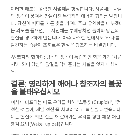
이러한 태도는 강력한
사념체
를 형성합니다. 사념체란 사람
의 생각이 뭉쳐서 만들어진 독립적인 에너지 형태를 말합니
다. 당신이 어디를 가든 빛을 가져다주고 유익함을 나누겠다
는 의도를 품으면, 그 사념체는 부메랑처럼 돌아와 당신의
현실을 경쾌하게 만듭니다. 아주 사소한 일에서도 '라다'를
발견하는 습관이 조화로운 현실을 창조하는 비결입니다.
💡 코치의 한마디:
당신의 생각이 독립적인 힘을 가진 '사념
체'가 되어 당신의 앞길을 닦아준다는 사실을 잊지 마십시
오.
결론: 영리하게 깨어나 창조자의 불꽃
을 불태우십시오
여사제 타프티는 때로 우리를 향해 "스튜핏(Stupid)!", "멍
청한 것들아, 제발 정신 좀 차려라"라고 독설을 내뱉습니다.
이는 현실에 최면 걸린 채 살아가는 우리를 향한 애정 어린
충격 요법(Wake-up call)입니다.