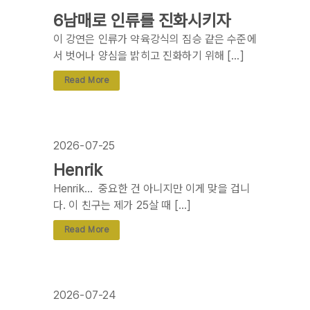
6남매로 인류를 진화시키자
이 강연은 인류가 약육강식의 짐승 같은 수준에
서 벗어나 양심을 밝히고 진화하기 위해 […]
Read More
2026-07-25
Henrik
Henrik… 중요한 건 아니지만 이게 맞을 겁니
다. 이 친구는 제가 25살 때 […]
Read More
2026-07-24