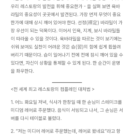
우리 레스토랑의 발전을 휘해 중요한가 - 을 살펴 보면 육바
라밀의 중요성이 곳곳에서 발견된다. 가장 먼저 무엇이 중요
한가에 대해 상시 깨어 있어야 한다. 선정(禪定) 바라밀이 가
장 우선이 되는 덕목이다. 이어서 인욕, 지계, 보시 바라밀들
이 따라올 수 있을 것이다. 육바라밀을 따르는 것이 보기에는
쉬워 보여도 실천이 어려운 것은 습(習)의 힘에 쉽게 휩쓸려
버리기 때문이다. 습이 일어나기 전에 전에 잠시 깨어 있을 수
있다면, 자신이 상황을 통제할 수 있게 된다. 한 순간이 운명
을 좌우한다.
<전 세계 최고 레스토랑의 컴플레인 대처법 >
1. 어느 화요일 저녁, 식사가 한창일 때 한 손님이 스테이크를
미디엄 레어로 주문했다. 음식이 서빙되고 나서, 그 손님은 서
버를 다시 테이블로 불렀다.
2. “저는 미디어 레어로 주문했는데, 레어로 왔네요”라고 항