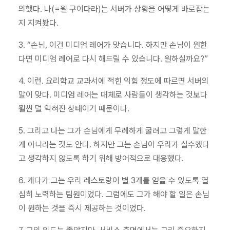
의했다. 나(=윌 구이다라)는 서버가 상황을 어떻게 바로잡는
지 지켜봤다.
3. “손님, 이건 미디엄 레어가 맞습니다. 하지만 손님이 원한
다면 미디엄 레어로 다시 해드릴 수 있습니다. 원하실까요?”
4. 이런. 요리학교 교과서에 적힌 익힘 정도에 따르면 서버의
말이 맞다. 미디엄 레어는 대체로 사람들이 생각하는 것보다
훨씬 덜 익혀진 상태이기 때문이다.
5. 그리고 나는 그가 손님에게 무례하게 굴려고 그렇게 말한
게 아니라는 것도 안다. 하지만 그는 손님이 우리가 실수했다
고 생각하지 않도록 하기 위해 방어적으로 대응했다.
6. 게다가 그는 우리 레스토랑이 별 3개를 얻을 수 있도록 열
심히 노력하는 팀원이었다. 그럼에도 그가 해야 할 일은 손님
이 원하는 것을 즉시 제공하는 것이었다.